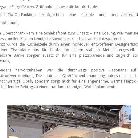
egante Eingriffe bzw. Griffmulden sowie die komfortable
uch-Tip-On-Funktion ermöglichten eine flexible und benutzerfreundl
ndhabung.
 Oberschrank kam eine Schiebefront zum Einsatz – eine Lösung, wie man si
essionellen Küchen kennt, die sowohl praktisch als auch platzsparend ist.
nzt wurde die Küchenzeile durch einen individuell entworfenen Designertisc
iver Tischplatte aus Kirschholz und einem stabilen Metalluntergestell.
elbare Bänke sorgten zusätzlich für eine platzsparende und zugleich stil
lösung.
onders hervorzuheben war die durchwegs positive Resonanz auf
ivholzverarbeitung. Die natürliche Oberflächenbehandlung unterstreicht nich
hochwertige Optik, sondern sorgt auch für eine angenehme, warme Haptik 
cheidender Beitrag zu einem rundum stimmigen Wohlfühlambiente.