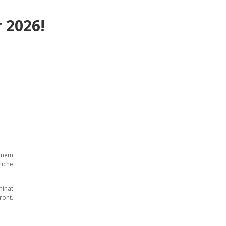
 2026!
inem
liche
minat
ront.