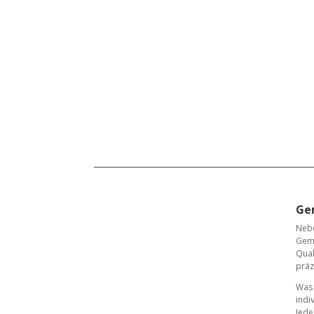
Gem
Ne
Geme
Qual
präz
Was 
indi
Jede