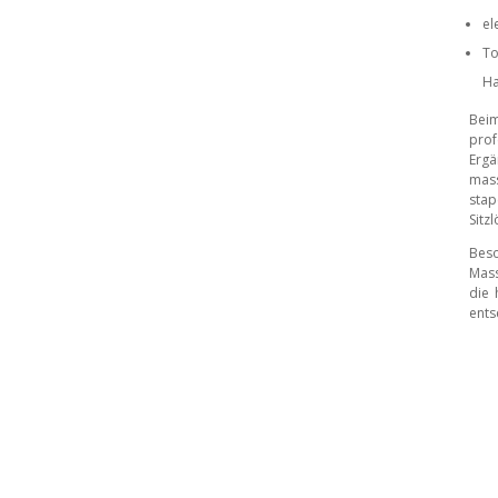
el
To
Ha
Beim
prof
Ergä
mass
stap
Sitz
Bes
Mass
die 
ents