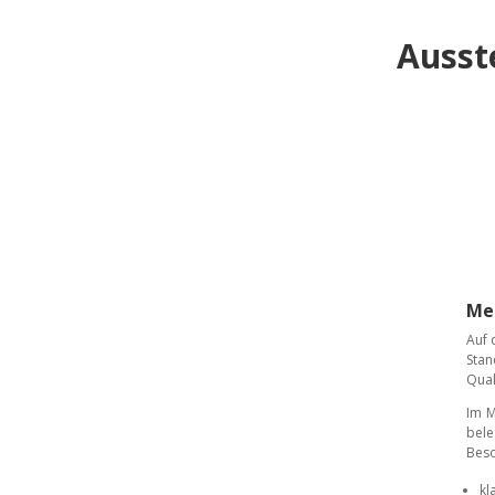
Ausst
Mes
Auf 
Stan
Qual
Im M
bele
Beso
kl