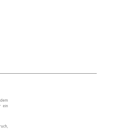
 dem
r ein
ruch,