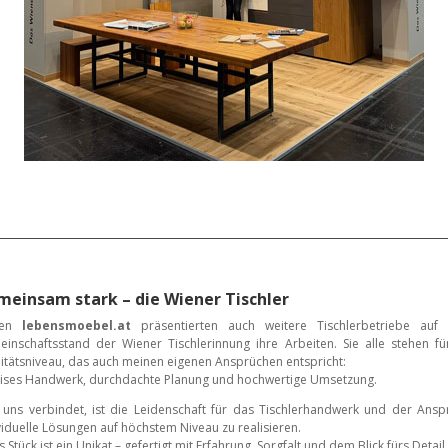
einsam stark – die Wiener Tischler
ben
lebensmoebel.at
präsentierten auch weitere Tischlerbetriebe auf
inschaftsstand der Wiener Tischlerinnung ihre Arbeiten. Sie alle stehen fü
itätsniveau, das auch meinen eigenen Ansprüchen entspricht:
ises Handwerk, durchdachte Planung und hochwertige Umsetzung.
uns verbindet, ist die Leidenschaft für das Tischlerhandwerk und der Ansp
viduelle Lösungen auf höchstem Niveau zu realisieren.
s Stück ist ein Unikat – gefertigt mit Erfahrung, Sorgfalt und dem Blick fürs Detail.