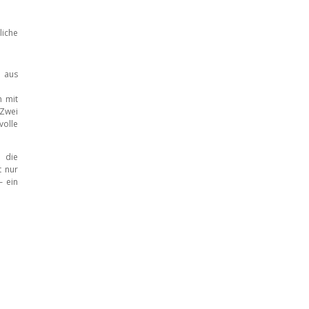
iche
e aus
h mit
 Zwei
volle
 die
t nur
– ein