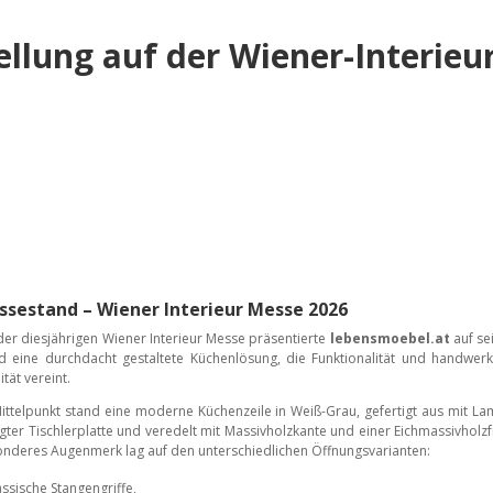
ellung auf der Wiener-Interieur
sestand – Wiener Interieur Messe 2026
der diesjährigen Wiener Interieur Messe präsentierte
lebensmoebel.at
auf se
d eine durchdacht gestaltete Küchenlösung, die Funktionalität und handwerk
ität vereint.
ittelpunkt stand eine moderne Küchenzeile in Weiß-Grau, gefertigt aus mit La
gter Tischlerplatte und veredelt mit Massivholzkante und einer Eichmassivholzf
nderes Augenmerk lag auf den unterschiedlichen Öffnungsvarianten:
assische Stangengriffe,